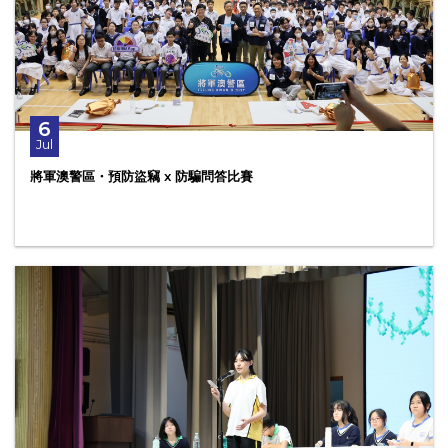
6
Jul
將軍澳警區・預防盜竊 x 防騙問答比賽