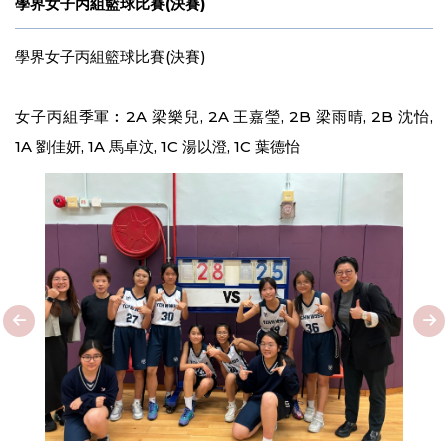
學界女子丙組籃球比賽(決賽)
學界女子丙組籃球比賽(決賽)
女子丙組季軍︰2A 梁樂兒, 2A 王嘉瑩, 2B 梁雨晴, 2B 沈怡,
1A 劉佳妍, 1A 馬卓汶, 1C 湯以澄, 1C 葉德怡