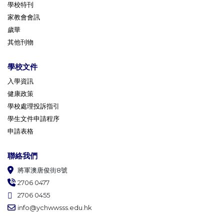
學校特刊
家教會會訊
歲華
其他刊物
學校文件
入學資訊
健康政策
學校處理投訴指引
學生文件申請程序
申請表格
聯絡我們
將軍澳唐俊街8號
2706 0477
2706 0455
info@ychwwsss.edu.hk