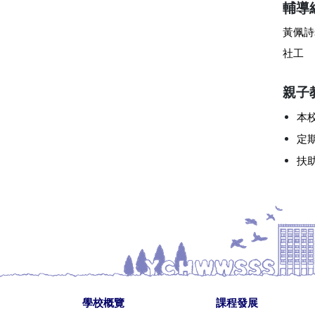
輔導
黃佩詩
社工
親子
本
定
扶
學校概覽
課程發展