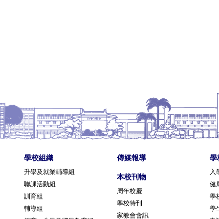
學校組織
傳媒報導
學
升學及就業輔導組
入
本校刊物
聯課活動組
健
周年校慶
訓育組
學
學校特刊
輔導組
學
家教會會訊