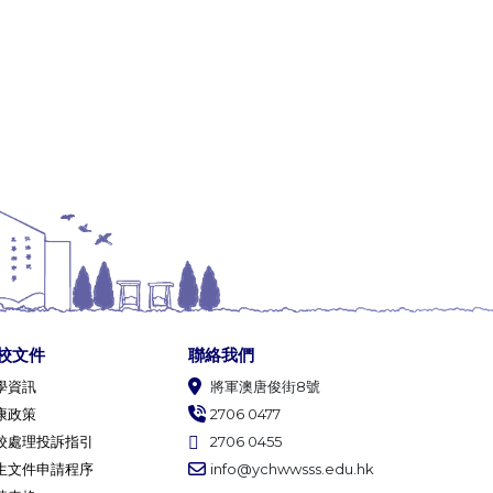
校文件
聯絡我們
學資訊
將軍澳唐俊街8號
康政策
2706 0477
校處理投訴指引
2706 0455
生文件申請程序
info@ychwwsss.edu.hk