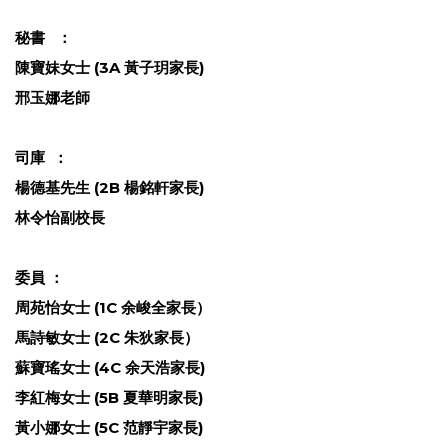
秘書
：
陳寶妹女士
(3A 黃子玥
家長
)
邢玉娜老師
司庫
：
楊德基先生
(2B
楊銘軒家長
)
林令怡副校長
委員
：
周苑怡女士 (1C 余峻全家長）
馬詩敏女士
(2C 朱狄家長）
蘇寶瑤女士
(
4C
余天浩家長
)
李紅梅女士 (5B 夏華明
家長
)
黃小娜女士
(5C
范靜宇家長
)