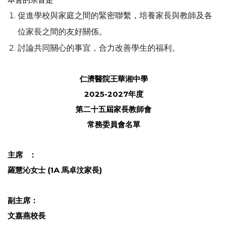
促進學校與家庭之間的緊密聯繫，培養家長與教師及各
位家長之間的友好關係。
討論共同關心的事宜，合力改善學生的福利。
仁濟醫院王華湘中學
2025
-2027
年度
第二十五屆家長教師會
常務委員會名單
主席
：
羅慧沁女士
(1A
馬卓汶家長
)
副主席
：
文嘉燕
校長