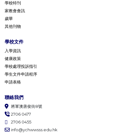
學校特刊
家教會會訊
歲華
其他刊物
學校文件
入學資訊
健康政策
學校處理投訴指引
學生文件申請程序
申請表格
聯絡我們
將軍澳唐俊街8號
2706 0477
2706 0455
info@ychwwsss.edu.hk