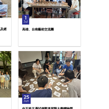
1
Jul
化及經
高雄、台南藝術交流團
25
Jun
中五級文憑試備戰溫習暨大學體驗營