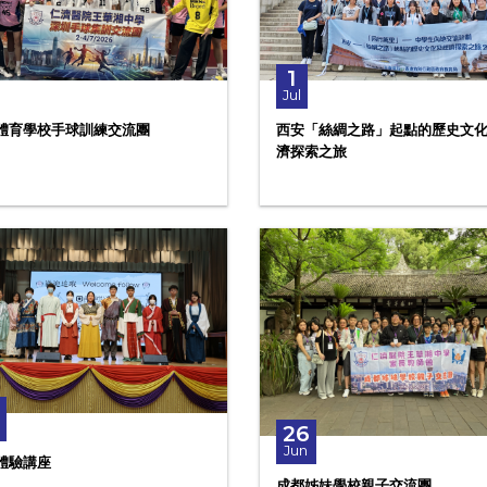
1
Jul
體育學校手球訓練交流團
西安「絲綢之路」起點的歷史文
濟探索之旅
26
Jun
體驗講座
成都姊妹學校親子交流團