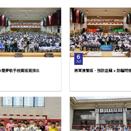
6
Jul
26聲夢歌手校園巡迴演出
將軍澳警區・預防盜竊 x 防騙問