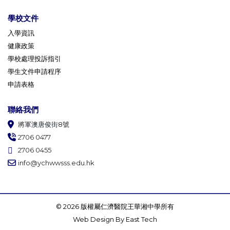
學校文件
入學資訊
健康政策
學校處理投訴指引
學生文件申請程序
申請表格
聯絡我們
將軍澳唐俊街8號
2706 0477
2706 0455
info@ychwwsss.edu.hk
© 2026 版權屬仁濟醫院王華湘中學所有
Web Design
By
East Tech