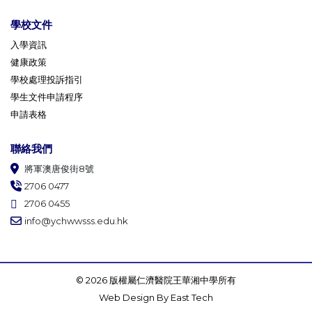
學校文件
入學資訊
健康政策
學校處理投訴指引
學生文件申請程序
申請表格
聯絡我們
將軍澳唐俊街8號
2706 0477
2706 0455
info@ychwwsss.edu.hk
© 2026 版權屬仁濟醫院王華湘中學所有
Web Design
By
East Tech