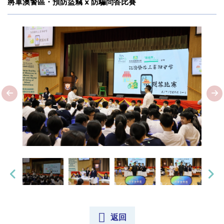
將軍澳警區・預防盜竊 x 防騙問答比賽
返回