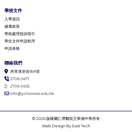
學校文件
入學資訊
健康政策
學校處理投訴指引
學生文件申請程序
申請表格
聯絡我們
將軍澳唐俊街8號
2706 0477
2706 0455
info@ychwwsss.edu.hk
© 2026 版權屬仁濟醫院王華湘中學所有
Web Design
By
East Tech